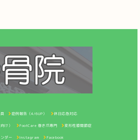
器具
症例報告（4/6UP）
休日応急対応
性向け）
FootCare 巻き爪専門
変形性膝関節症
レンダー
Instagram
Facebook