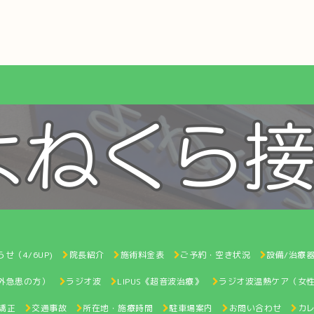
せ（4/6UP)
院長紹介
施術料金表
ご予約・空き状況
設備/治療
間外急患の方）
ラジオ波
LIPUS《超音波治療》
ラジオ波温熱ケア（女
矯正
交通事故
所在地・施療時間
駐車場案内
お問い合わせ
カ