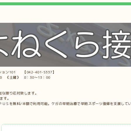
ョン101 【042-401-5337】
00 《土曜》 8：30～13：00
能な限り応対致します。
します。
ＰＵＳを無料/半額で利用可能。ケガの早期治療で早期スポーツ復帰を支援して