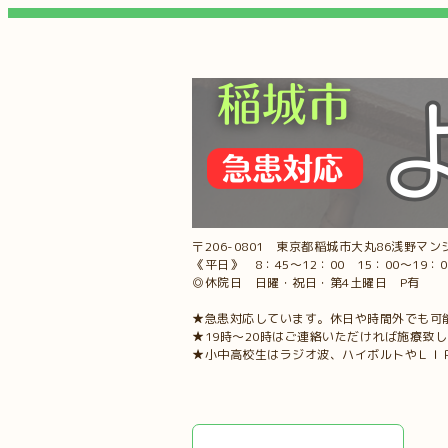
〒206-0801 東京都稲城市大丸86浅野マンシ
《平日》 8：45～12：00 15：00～19：
◎休院日 日曜・祝日・第4土曜日 P有
★急患対応しています。休日や時間外でも可
★19時～20時はご連絡いただければ施療致
★小中高校生はラジオ波、ハイボルトやＬＩ