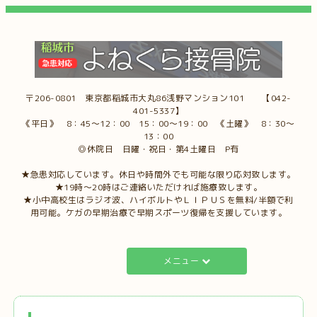
〒206-0801 東京都稲城市大丸86浅野マンション101 【042-
401-5337】
《平日》 8：45～12：00 15：00～19：00 《土曜》 8：30～
13：00
◎休院日 日曜・祝日・第4土曜日 P有
★急患対応しています。休日や時間外でも可能な限り応対致します。
★19時～20時はご連絡いただければ施療致します。
★小中高校生はラジオ波、ハイボルトやＬＩＰＵＳを無料/半額で利
用可能。ケガの早期治療で早期スポーツ復帰を支援しています。
メニュー