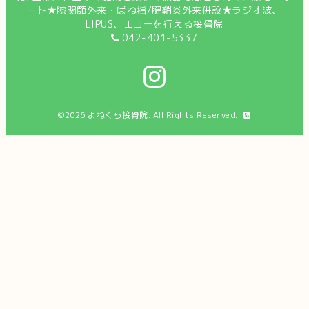
ート★膝関節外来・ばね指/腱鞘炎外来併設★ラジオ波、
LIPUS、エコーを行える接骨院
042-401-5337
©2026
よねくら接骨院
. All Rights Reserved.