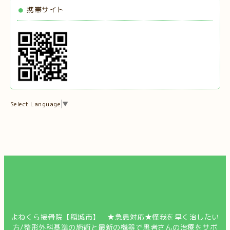
携帯サイト
Select Language
▼
よねくら接骨院【稲城市】 ★急患対応★怪我を早く治したい
方/整形外科基準の施術と最新の機器で患者さんの治療をサポ