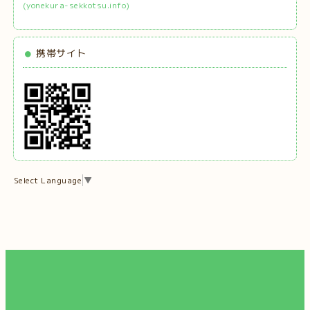
(yonekura-sekkotsu.info)
携帯サイト
Select Language
▼