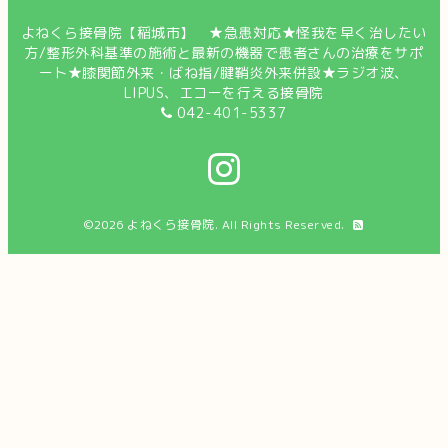
よねくら接骨院【稲城市】 ★急患対応★怪我を早く治したい
方/整形外科基準の施術と最新の機器で患者さんの治療をサポ
ート★膝関節外来・ばね指/腱鞘炎外来併設★ラジオ波、
LIPUS、エコーを行える接骨院
042-401-5337
©2026
よねくら接骨院
. All Rights Reserved.