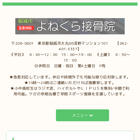
〒206-0801 東京都稲城市大丸86浅野マンション101 【042-
401-5337】
《平日》 8：45～12：00 15：00～19：00 《土曜》 8：30～
13：00
◎休院日 日曜・祝日・第4土曜日 P有
★急患対応しています。休日や時間外でも可能な限り応対致します。
★19時～20時はご連絡いただければ施療致します。
★小中高校生はラジオ波、ハイボルトやＬＩＰＵＳを無料/半額で利
用可能。ケガの早期治療で早期スポーツ復帰を支援しています。
メニュー