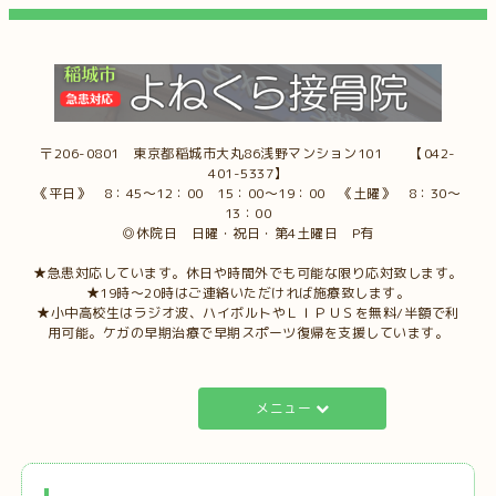
〒206-0801 東京都稲城市大丸86浅野マンション101 【042-
401-5337】
《平日》 8：45～12：00 15：00～19：00 《土曜》 8：30～
13：00
◎休院日 日曜・祝日・第4土曜日 P有
★急患対応しています。休日や時間外でも可能な限り応対致します。
★19時～20時はご連絡いただければ施療致します。
★小中高校生はラジオ波、ハイボルトやＬＩＰＵＳを無料/半額で利
用可能。ケガの早期治療で早期スポーツ復帰を支援しています。
メニュー