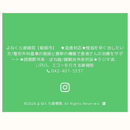
よねくら接骨院【稲城市】 ★急患対応★怪我を早く治したい
方/整形外科基準の施術と最新の機器で患者さんの治療をサポ
ート★膝関節外来・ばね指/腱鞘炎外来併設★ラジオ波、
LIPUS、エコーを行える接骨院
042-401-5337
©2026
よねくら接骨院
. All Rights Reserved.