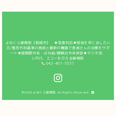
よねくら接骨院【稲城市】 ★急患対応★怪我を早く治したい
方/整形外科基準の施術と最新の機器で患者さんの治療をサポ
ート★膝関節外来・ばね指/腱鞘炎外来併設★ラジオ波、
LIPUS、エコーを行える接骨院
042-401-5337
©2026
よねくら接骨院
. All Rights Reserved.