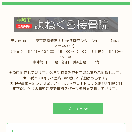
〒206-0801 東京都稲城市大丸86浅野マンション101 【042-
401-5337】
《平日》 8：45～12：00 15：00～19：00 《土曜》 8：30～
13：00
◎休院日 日曜・祝日・第4土曜日 P有
★急患対応しています。休日や時間外でも可能な限り応対致します。
★19時～20時はご連絡いただければ施療致します。
★小中高校生はラジオ波、ハイボルトやＬＩＰＵＳを無料/半額で利
用可能。ケガの早期治療で早期スポーツ復帰を支援しています。
メニュー