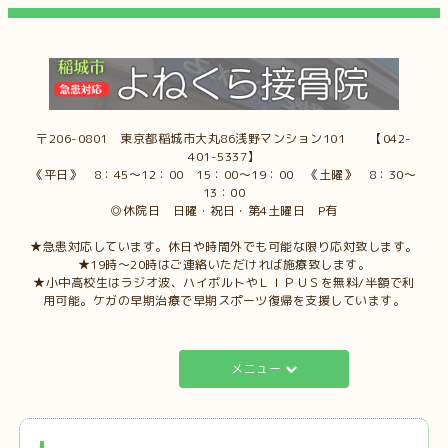
〒206-0801 東京都稲城市大丸86浅野マンション101 【042-
401-5337】
《平日》 8：45～12：00 15：00～19：00 《土曜》 8：30～
13：00
◎休院日 日曜・祝日・第4土曜日 P有
★急患対応しています。休日や時間外でも可能な限り応対致します。
★19時～20時はご連絡いただければ施療致します。
★小中高校生はラジオ波、ハイボルトやＬＩＰＵＳを無料/半額で利
用可能。ケガの早期治療で早期スポーツ復帰を支援しています。
メニュー