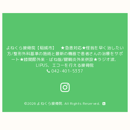
よねくら接骨院【稲城市】 ★急患対応★怪我を早く治したい
方/整形外科基準の施術と最新の機器で患者さんの治療をサポ
ート★膝関節外来・ばね指/腱鞘炎外来併設★ラジオ波、
LIPUS、エコーを行える接骨院
042-401-5337
©2026
よねくら接骨院
. All Rights Reserved.