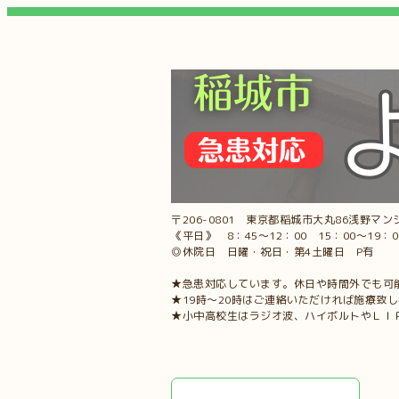
〒206-0801 東京都稲城市大丸86浅野マンシ
《平日》 8：45～12：00 15：00～19：
◎休院日 日曜・祝日・第4土曜日 P有
★急患対応しています。休日や時間外でも可
★19時～20時はご連絡いただければ施療致
★小中高校生はラジオ波、ハイボルトやＬＩ