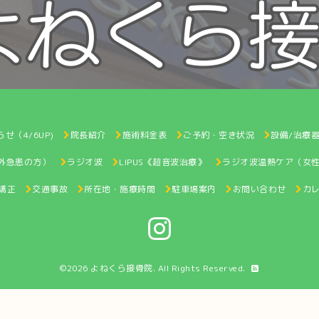
せ（4/6UP)
院長紹介
施術料金表
ご予約・空き状況
設備/治療
間外急患の方）
ラジオ波
LIPUS《超音波治療》
ラジオ波温熱ケア（女
矯正
交通事故
所在地・施療時間
駐車場案内
お問い合わせ
カ
©2026
よねくら接骨院
. All Rights Reserved.