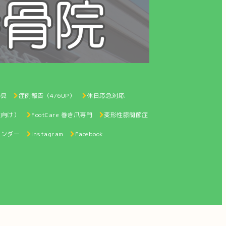
器具
症例報告（4/6UP）
休日応急対応
性向け）
FootCare 巻き爪専門
変形性膝関節症
レンダー
Instagram
Facebook