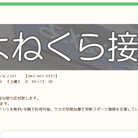
ョン101 【042-401-5337】
00 《土曜》 8：30～13：00
能な限り応対致します。
します。
ＰＵＳを無料/半額で利用可能。ケガの早期治療で早期スポーツ復帰を支援して