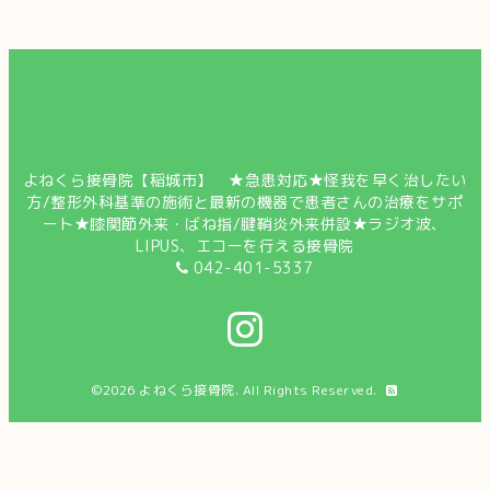
よねくら接骨院【稲城市】 ★急患対応★怪我を早く治したい
方/整形外科基準の施術と最新の機器で患者さんの治療をサポ
ート★膝関節外来・ばね指/腱鞘炎外来併設★ラジオ波、
LIPUS、エコーを行える接骨院
042-401-5337
©2026
よねくら接骨院
. All Rights Reserved.