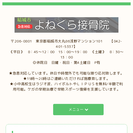
〒206-0801 東京都稲城市大丸86浅野マンション101 【042-
401-5337】
《平日》 8：45～12：00 15：00～19：00 《土曜》 8：30～
13：00
◎休院日 日曜・祝日・第4土曜日 P有
★急患対応しています。休日や時間外でも可能な限り応対致します。
★19時～20時はご連絡いただければ施療致します。
★小中高校生はラジオ波、ハイボルトやＬＩＰＵＳを無料/半額で利
用可能。ケガの早期治療で早期スポーツ復帰を支援しています。
メニュー