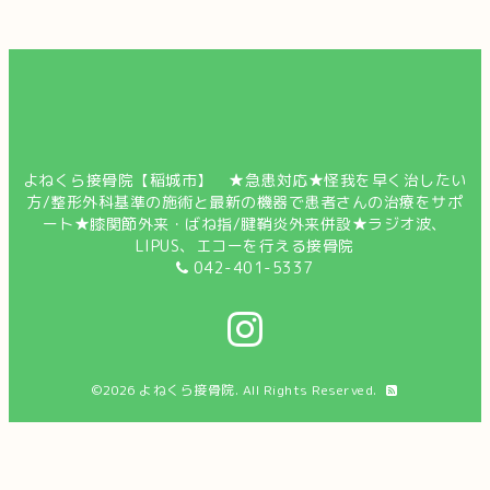
よねくら接骨院【稲城市】 ★急患対応★怪我を早く治したい
方/整形外科基準の施術と最新の機器で患者さんの治療をサポ
ート★膝関節外来・ばね指/腱鞘炎外来併設★ラジオ波、
LIPUS、エコーを行える接骨院
042-401-5337
©2026
よねくら接骨院
. All Rights Reserved.