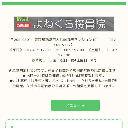
〒206-0801 東京都稲城市大丸86浅野マンション101 【042-
401-5337】
《平日》 8：45～12：00 15：00～19：00 《土曜》 8：30～
13：00
◎休院日 日曜・祝日・第4土曜日 P有
★急患対応しています。休日や時間外でも可能な限り応対致します。
★19時～20時はご連絡いただければ施療致します。
★小中高校生はラジオ波、ハイボルトやＬＩＰＵＳを無料/半額で利
用可能。ケガの早期治療で早期スポーツ復帰を支援しています。
メニュー