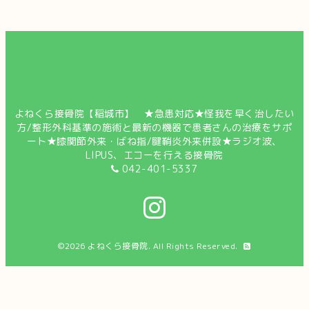
よねくら接骨院【稲城市】 ★急患対応★怪我を早く治したい
方/整形外科基準の施術と最新の機器で患者さんの治療をサポ
ート★膝関節外来・ばね指/腱鞘炎外来併設★ラジオ波、
LIPUS、エコーを行える接骨院
042-401-5337
©2026
よねくら接骨院
. All Rights Reserved.