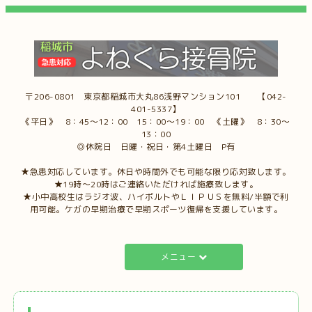
〒206-0801 東京都稲城市大丸86浅野マンション101 【042-
401-5337】
《平日》 8：45～12：00 15：00～19：00 《土曜》 8：30～
13：00
◎休院日 日曜・祝日・第4土曜日 P有
★急患対応しています。休日や時間外でも可能な限り応対致します。
★19時～20時はご連絡いただければ施療致します。
★小中高校生はラジオ波、ハイボルトやＬＩＰＵＳを無料/半額で利
用可能。ケガの早期治療で早期スポーツ復帰を支援しています。
メニュー