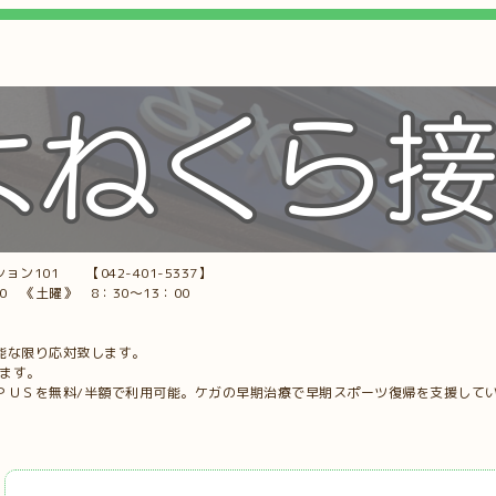
ョン101 【042-401-5337】
00 《土曜》 8：30～13：00
能な限り応対致します。
します。
ＰＵＳを無料/半額で利用可能。ケガの早期治療で早期スポーツ復帰を支援して