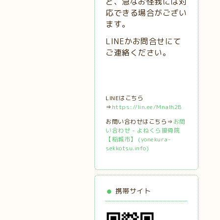
ど、急なお怪我には対
応できる場合がござい
ます。
LINEかお問合せにて
ご連絡ください。
LINEはこちら
⇒
https://lin.ee/MnaIh2B
お問い合わせはこちら⇒
お問
い合わせ - よねくら接骨院
【稲城市】 (yonekura-
sekkotsu.info)
携帯サイト