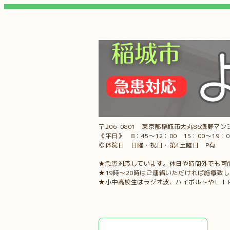
〒206-0801 東京都稲城市大丸86浅野マンシ
《平日》 8：45～12：00 15：00～19：
◎休院日 日曜・祝日・第4土曜日 P有
★急患対応しています。休日や時間外でも可
★19時～20時はご連絡いただければ施療致
★小中高校生はラジオ波、ハイボルトやＬＩ