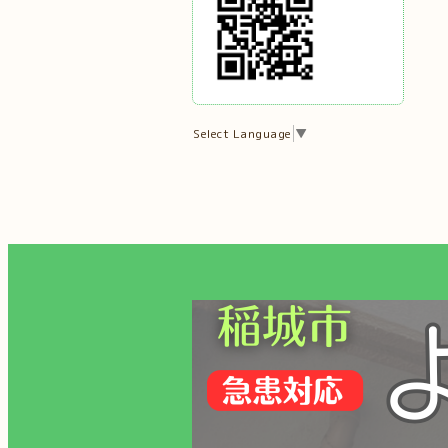
Select Language
▼