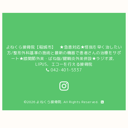
よねくら接骨院【稲城市】 ★急患対応★怪我を早く治したい
方/整形外科基準の施術と最新の機器で患者さんの治療をサポ
ート★膝関節外来・ばね指/腱鞘炎外来併設★ラジオ波、
LIPUS、エコーを行える接骨院
042-401-5337
©2026
よねくら接骨院
. All Rights Reserved.