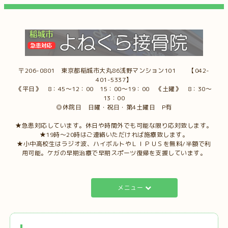
〒206-0801 東京都稲城市大丸86浅野マンション101 【042-
401-5337】
《平日》 8：45～12：00 15：00～19：00 《土曜》 8：30～
13：00
◎休院日 日曜・祝日・第4土曜日 P有
★急患対応しています。休日や時間外でも可能な限り応対致します。
★19時～20時はご連絡いただければ施療致します。
★小中高校生はラジオ波、ハイボルトやＬＩＰＵＳを無料/半額で利
用可能。ケガの早期治療で早期スポーツ復帰を支援しています。
メニュー