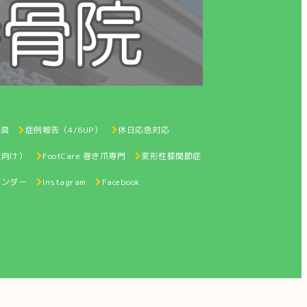
器具
症例報告（4/6UP）
休日応急対応
性向け）
FootCare 巻き爪専門
変形性膝関節症
レンダー
Instagram
Facebook