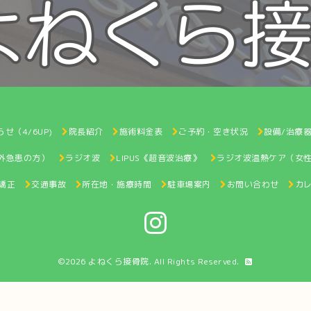
せ（4/6UP)
院長紹介
施術料金表
ご予約・空き状況
設備/治療
間外急患の方）
ラジオ波
LIPUS《超音波治療》
ラジオ波温熱ケア（女
矯正
交通事故
所在地・施療時間
駐車場案内
お問い合わせ
カ
©2026
よねくら接骨院
. All Rights Reserved.