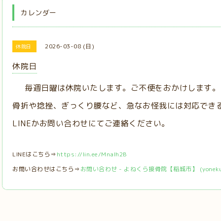
カレンダー
2026-03-08 (日)
休院日
休院日
毎週日曜は休院いたします。ご不便をおかけします。
骨折や捻挫、ぎっくり腰など、急なお怪我には対応でき
LINEかお問い合わせにてご連絡ください。
LINEはこちら⇒
https://lin.ee/MnaIh2B
お問い合わせはこちら⇒
お問い合わせ - よねくら接骨院【稲城市】 (yonekura-s