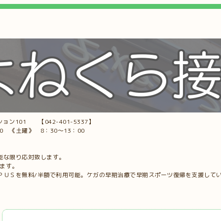
ョン101 【042-401-5337】
00 《土曜》 8：30～13：00
能な限り応対致します。
します。
ＰＵＳを無料/半額で利用可能。ケガの早期治療で早期スポーツ復帰を支援して