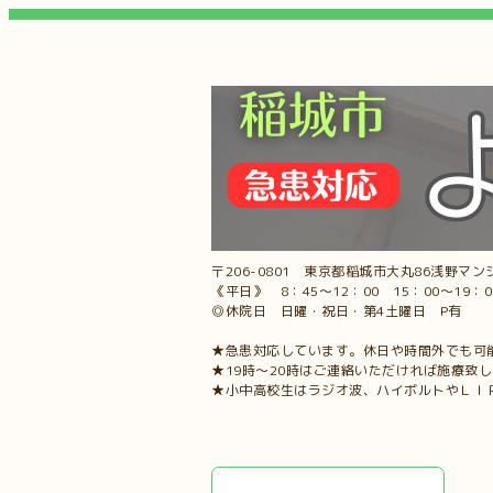
〒206-0801 東京都稲城市大丸86浅野マンシ
《平日》 8：45～12：00 15：00～19：
◎休院日 日曜・祝日・第4土曜日 P有
★急患対応しています。休日や時間外でも可
★19時～20時はご連絡いただければ施療致
★小中高校生はラジオ波、ハイボルトやＬＩ