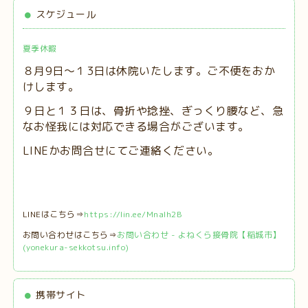
スケジュール
夏季休暇
８月9日～１3日は休院いたします。ご不便をおか
けします。
９日と１３日は、
骨折や捻挫、ぎっくり腰など、急
なお怪我には対応できる場合がございます。
LINEかお問合せにてご連絡ください。
LINEはこちら⇒
https://lin.ee/MnaIh2B
お問い合わせはこちら⇒
お問い合わせ - よねくら接骨院【稲城市】
(yonekura-sekkotsu.info)
携帯サイト