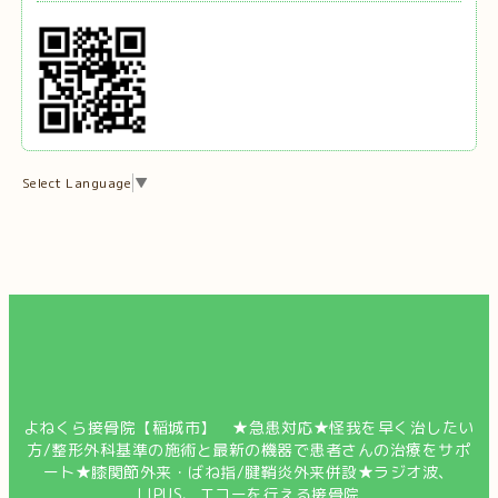
Select Language
▼
よねくら接骨院【稲城市】 ★急患対応★怪我を早く治したい
方/整形外科基準の施術と最新の機器で患者さんの治療をサポ
ート★膝関節外来・ばね指/腱鞘炎外来併設★ラジオ波、
LIPUS、エコーを行える接骨院