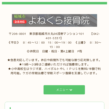
〒206-0801 東京都稲城市大丸86浅野マンション101 【042-
401-5337】
《平日》 8：45～12：00 15：00～19：00 《土曜》 8：30～
13：00
◎休院日 日曜・祝日・第4土曜日 P有
★急患対応しています。休日や時間外でも可能な限り応対致します。
★19時～20時はご連絡いただければ施療致します。
★小中高校生はラジオ波、ハイボルトやＬＩＰＵＳを無料/半額で利
用可能。ケガの早期治療で早期スポーツ復帰を支援しています。
メニュー