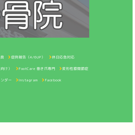
器具
症例報告（4/6UP）
休日応急対応
性向け）
FootCare 巻き爪専門
変形性膝関節症
レンダー
Instagram
Facebook