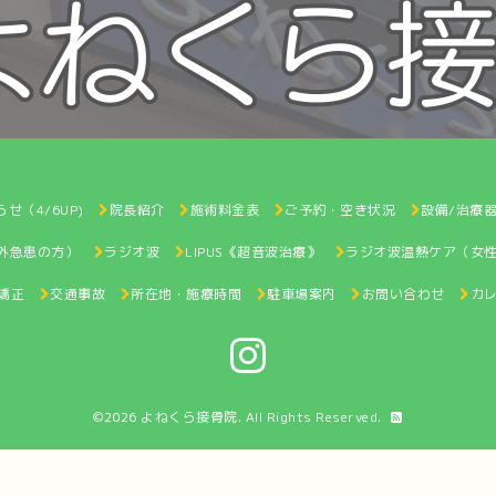
せ（4/6UP)
院長紹介
施術料金表
ご予約・空き状況
設備/治療
間外急患の方）
ラジオ波
LIPUS《超音波治療》
ラジオ波温熱ケア（女
矯正
交通事故
所在地・施療時間
駐車場案内
お問い合わせ
カ
©2026
よねくら接骨院
. All Rights Reserved.