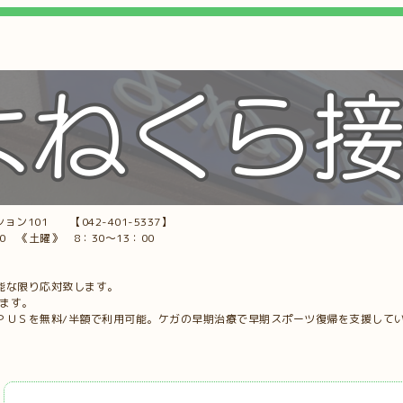
ョン101 【042-401-5337】
00 《土曜》 8：30～13：00
能な限り応対致します。
します。
ＰＵＳを無料/半額で利用可能。ケガの早期治療で早期スポーツ復帰を支援して