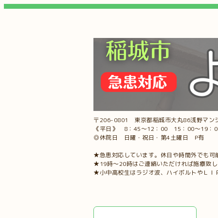
〒206-0801 東京都稲城市大丸86浅野マンシ
《平日》 8：45～12：00 15：00～19：
◎休院日 日曜・祝日・第4土曜日 P有
★急患対応しています。休日や時間外でも可
★19時～20時はご連絡いただければ施療致
★小中高校生はラジオ波、ハイボルトやＬＩ