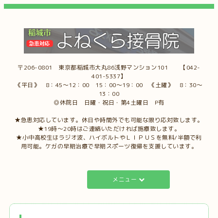
〒206-0801 東京都稲城市大丸86浅野マンション101 【042-
401-5337】
《平日》 8：45～12：00 15：00～19：00 《土曜》 8：30～
13：00
◎休院日 日曜・祝日・第4土曜日 P有
★急患対応しています。休日や時間外でも可能な限り応対致します。
★19時～20時はご連絡いただければ施療致します。
★小中高校生はラジオ波、ハイボルトやＬＩＰＵＳを無料/半額で利
用可能。ケガの早期治療で早期スポーツ復帰を支援しています。
メニュー