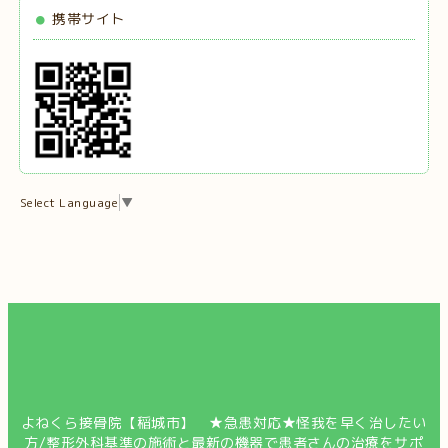
携帯サイト
Select Language
▼
よねくら接骨院【稲城市】 ★急患対応★怪我を早く治したい
方/整形外科基準の施術と最新の機器で患者さんの治療をサポ