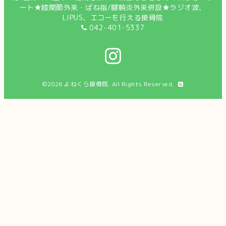
ート★膝関節外来・ばね指/腱鞘炎外来併設★ラジオ波、
LIPUS、エコーを行える接骨院
042-401-5337
©2026
よねくら接骨院
. All Rights Reserved.