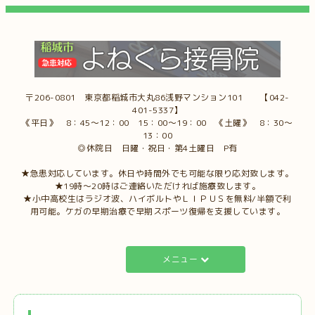
〒206-0801 東京都稲城市大丸86浅野マンション101 【042-
401-5337】
《平日》 8：45～12：00 15：00～19：00 《土曜》 8：30～
13：00
◎休院日 日曜・祝日・第4土曜日 P有
★急患対応しています。休日や時間外でも可能な限り応対致します。
★19時～20時はご連絡いただければ施療致します。
★小中高校生はラジオ波、ハイボルトやＬＩＰＵＳを無料/半額で利
用可能。ケガの早期治療で早期スポーツ復帰を支援しています。
メニュー