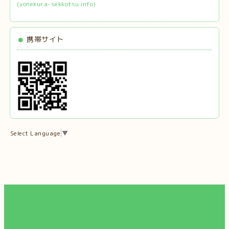
(yonekura-sekkotsu.info)
携帯サイト
Select Language
▼