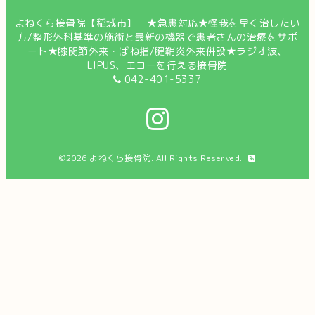
よねくら接骨院【稲城市】 ★急患対応★怪我を早く治したい
方/整形外科基準の施術と最新の機器で患者さんの治療をサポ
ート★膝関節外来・ばね指/腱鞘炎外来併設★ラジオ波、
LIPUS、エコーを行える接骨院
042-401-5337
©2026
よねくら接骨院
. All Rights Reserved.