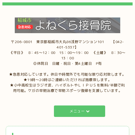
〒206-0801 東京都稲城市大丸86浅野マンション101 【042-
401-5337】
《平日》 8：45～12：00 15：00～19：00 《土曜》 8：30～
13：00
◎休院日 日曜・祝日・第4土曜日 P有
★急患対応しています。休日や時間外でも可能な限り応対致します。
★19時～20時はご連絡いただければ施療致します。
★小中高校生はラジオ波、ハイボルトやＬＩＰＵＳを無料/半額で利
用可能。ケガの早期治療で早期スポーツ復帰を支援しています。
メニュー