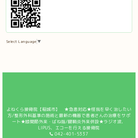
Select Language
▼
よねくら接骨院【稲城市】 ★急患対応★怪我を早く治したい
方/整形外科基準の施術と最新の機器で患者さんの治療をサポ
ート★膝関節外来・ばね指/腱鞘炎外来併設★ラジオ波、
LIPUS、エコーを行える接骨院
042-401-5337