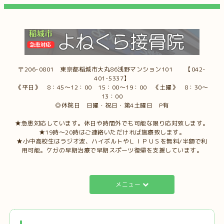
〒206-0801 東京都稲城市大丸86浅野マンション101 【042-
401-5337】
《平日》 8：45～12：00 15：00～19：00 《土曜》 8：30～
13：00
◎休院日 日曜・祝日・第4土曜日 P有
★急患対応しています。休日や時間外でも可能な限り応対致します。
★19時～20時はご連絡いただければ施療致します。
★小中高校生はラジオ波、ハイボルトやＬＩＰＵＳを無料/半額で利
用可能。ケガの早期治療で早期スポーツ復帰を支援しています。
メニュー