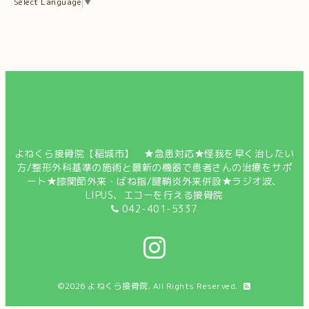
Select Language
▼
よねくら接骨院【稲城市】 ★急患対応★怪我を早く治したい
方/整形外科基準の施術と最新の機器で患者さんの治療をサポ
ート★膝関節外来・ばね指/腱鞘炎外来併設★ラジオ波、
LIPUS、エコーを行える接骨院
042-401-5337
©2026
よねくら接骨院
. All Rights Reserved.