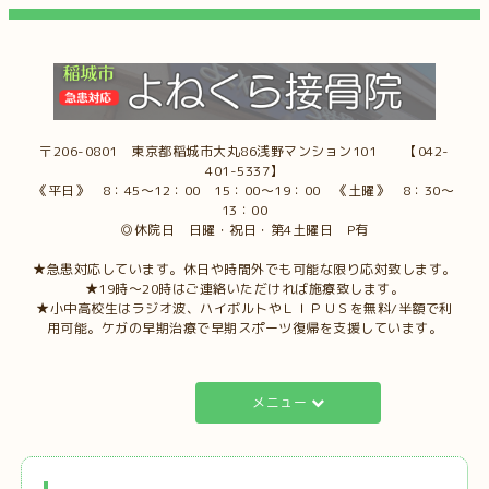
〒206-0801 東京都稲城市大丸86浅野マンション101 【042-
401-5337】
《平日》 8：45～12：00 15：00～19：00 《土曜》 8：30～
13：00
◎休院日 日曜・祝日・第4土曜日 P有
★急患対応しています。休日や時間外でも可能な限り応対致します。
★19時～20時はご連絡いただければ施療致します。
★小中高校生はラジオ波、ハイボルトやＬＩＰＵＳを無料/半額で利
用可能。ケガの早期治療で早期スポーツ復帰を支援しています。
メニュー