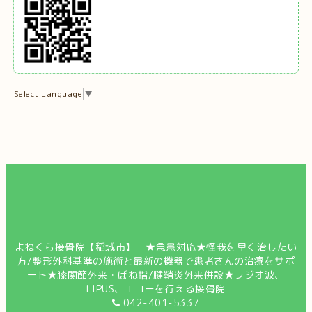
Select Language
▼
よねくら接骨院【稲城市】 ★急患対応★怪我を早く治したい
方/整形外科基準の施術と最新の機器で患者さんの治療をサポ
ート★膝関節外来・ばね指/腱鞘炎外来併設★ラジオ波、
LIPUS、エコーを行える接骨院
042-401-5337