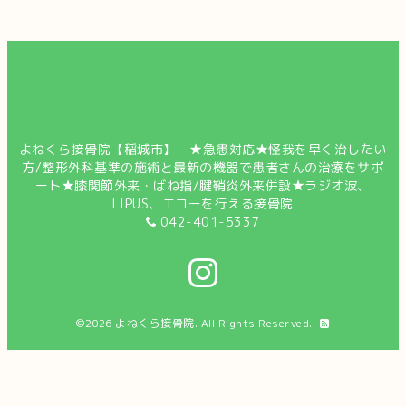
よねくら接骨院【稲城市】 ★急患対応★怪我を早く治したい
方/整形外科基準の施術と最新の機器で患者さんの治療をサポ
ート★膝関節外来・ばね指/腱鞘炎外来併設★ラジオ波、
LIPUS、エコーを行える接骨院
042-401-5337
©2026
よねくら接骨院
. All Rights Reserved.