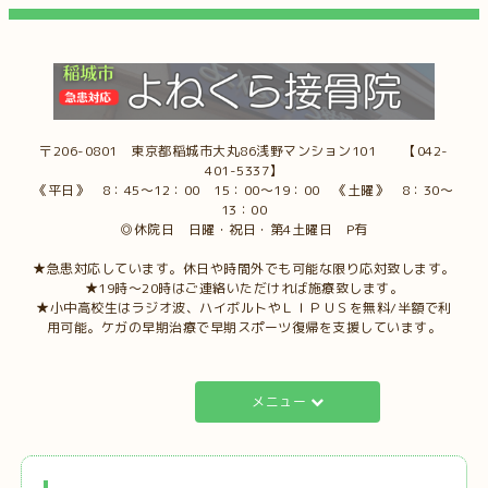
〒206-0801 東京都稲城市大丸86浅野マンション101 【042-
401-5337】
《平日》 8：45～12：00 15：00～19：00 《土曜》 8：30～
13：00
◎休院日 日曜・祝日・第4土曜日 P有
★急患対応しています。休日や時間外でも可能な限り応対致します。
★19時～20時はご連絡いただければ施療致します。
★小中高校生はラジオ波、ハイボルトやＬＩＰＵＳを無料/半額で利
用可能。ケガの早期治療で早期スポーツ復帰を支援しています。
メニュー