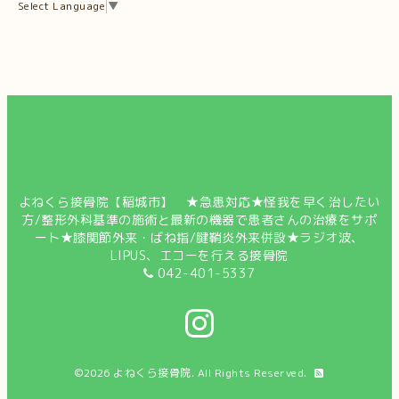
Select Language
▼
よねくら接骨院【稲城市】 ★急患対応★怪我を早く治したい
方/整形外科基準の施術と最新の機器で患者さんの治療をサポ
ート★膝関節外来・ばね指/腱鞘炎外来併設★ラジオ波、
LIPUS、エコーを行える接骨院
042-401-5337
©2026
よねくら接骨院
. All Rights Reserved.