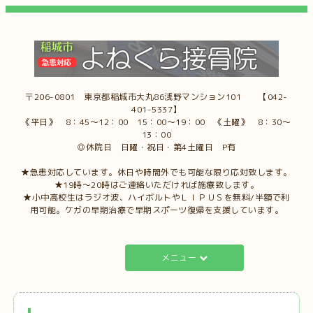
〒206-0801 東京都稲城市大丸86浅野マンション101 【042-
401-5337】
《平日》 8：45～12：00 15：00～19：00 《土曜》 8：30～
13：00
◎休院日 日曜・祝日・第4土曜日 P有
★急患対応しています。休日や時間外でも可能な限り応対致します。
★19時～20時はご連絡いただければ施療致します。
★小中高校生はラジオ波、ハイボルトやＬＩＰＵＳを無料/半額で利
用可能。ケガの早期治療で早期スポーツ復帰を支援しています。
メニュー