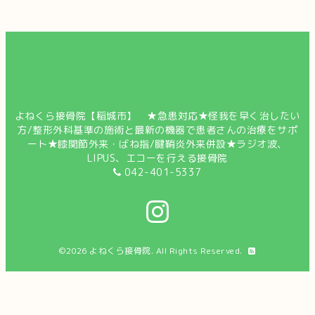
よねくら接骨院【稲城市】 ★急患対応★怪我を早く治したい
方/整形外科基準の施術と最新の機器で患者さんの治療をサポ
ート★膝関節外来・ばね指/腱鞘炎外来併設★ラジオ波、
LIPUS、エコーを行える接骨院
042-401-5337
©2026
よねくら接骨院
. All Rights Reserved.