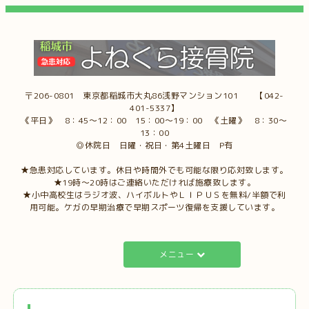
〒206-0801 東京都稲城市大丸86浅野マンション101 【042-
401-5337】
《平日》 8：45～12：00 15：00～19：00 《土曜》 8：30～
13：00
◎休院日 日曜・祝日・第4土曜日 P有
★急患対応しています。休日や時間外でも可能な限り応対致します。
★19時～20時はご連絡いただければ施療致します。
★小中高校生はラジオ波、ハイボルトやＬＩＰＵＳを無料/半額で利
用可能。ケガの早期治療で早期スポーツ復帰を支援しています。
メニュー