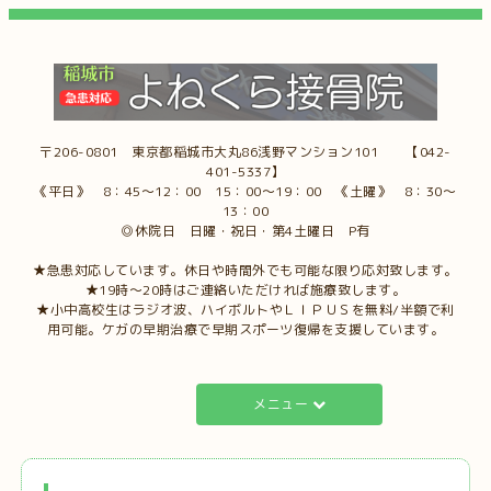
〒206-0801 東京都稲城市大丸86浅野マンション101 【042-
401-5337】
《平日》 8：45～12：00 15：00～19：00 《土曜》 8：30～
13：00
◎休院日 日曜・祝日・第4土曜日 P有
★急患対応しています。休日や時間外でも可能な限り応対致します。
★19時～20時はご連絡いただければ施療致します。
★小中高校生はラジオ波、ハイボルトやＬＩＰＵＳを無料/半額で利
用可能。ケガの早期治療で早期スポーツ復帰を支援しています。
メニュー