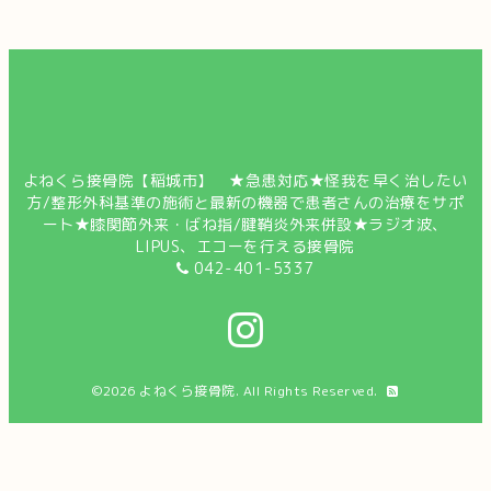
よねくら接骨院【稲城市】 ★急患対応★怪我を早く治したい
方/整形外科基準の施術と最新の機器で患者さんの治療をサポ
ート★膝関節外来・ばね指/腱鞘炎外来併設★ラジオ波、
LIPUS、エコーを行える接骨院
042-401-5337
©2026
よねくら接骨院
. All Rights Reserved.