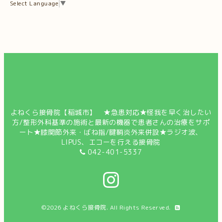
Select Language
▼
よねくら接骨院【稲城市】 ★急患対応★怪我を早く治したい
方/整形外科基準の施術と最新の機器で患者さんの治療をサポ
ート★膝関節外来・ばね指/腱鞘炎外来併設★ラジオ波、
LIPUS、エコーを行える接骨院
042-401-5337
©2026
よねくら接骨院
. All Rights Reserved.