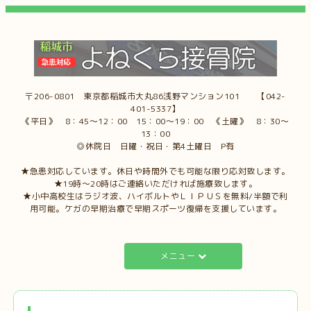
〒206-0801 東京都稲城市大丸86浅野マンション101 【042-
401-5337】
《平日》 8：45～12：00 15：00～19：00 《土曜》 8：30～
13：00
◎休院日 日曜・祝日・第4土曜日 P有
★急患対応しています。休日や時間外でも可能な限り応対致します。
★19時～20時はご連絡いただければ施療致します。
★小中高校生はラジオ波、ハイボルトやＬＩＰＵＳを無料/半額で利
用可能。ケガの早期治療で早期スポーツ復帰を支援しています。
メニュー