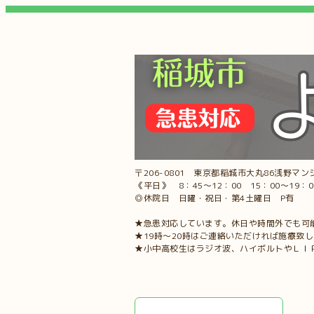
〒206-0801 東京都稲城市大丸86浅野マンシ
《平日》 8：45～12：00 15：00～19：
◎休院日 日曜・祝日・第4土曜日 P有
★急患対応しています。休日や時間外でも可
★19時～20時はご連絡いただければ施療致
★小中高校生はラジオ波、ハイボルトやＬＩ