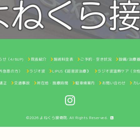
せ（4/6UP)
院長紹介
施術料金表
ご予約・空き状況
設備/治療
間外急患の方）
ラジオ波
LIPUS《超音波治療》
ラジオ波温熱ケア（女
矯正
交通事故
所在地・施療時間
駐車場案内
お問い合わせ
カ
©2026
よねくら接骨院
. All Rights Reserved.