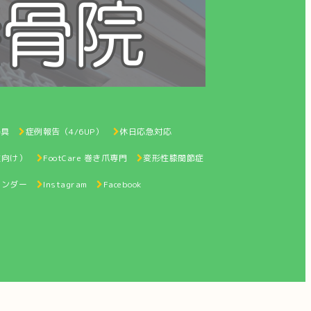
器具
症例報告（4/6UP）
休日応急対応
性向け）
FootCare 巻き爪専門
変形性膝関節症
レンダー
Instagram
Facebook