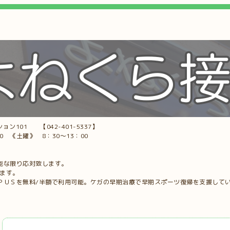
ョン101 【042-401-5337】
00 《土曜》 8：30～13：00
能な限り応対致します。
します。
ＰＵＳを無料/半額で利用可能。ケガの早期治療で早期スポーツ復帰を支援して