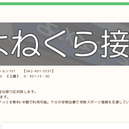
ョン101 【042-401-5337】
00 《土曜》 8：30～13：00
能な限り応対致します。
します。
ＰＵＳを無料/半額で利用可能。ケガの早期治療で早期スポーツ復帰を支援して