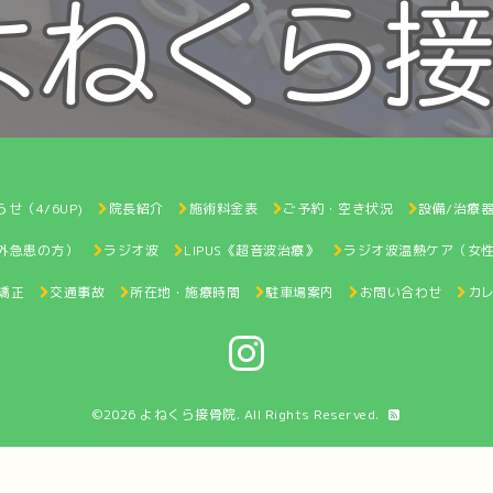
せ（4/6UP)
院長紹介
施術料金表
ご予約・空き状況
設備/治療
間外急患の方）
ラジオ波
LIPUS《超音波治療》
ラジオ波温熱ケア（女
矯正
交通事故
所在地・施療時間
駐車場案内
お問い合わせ
カ
©2026
よねくら接骨院
. All Rights Reserved.