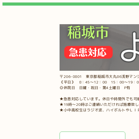
〒206-0801 東京都稲城市大丸86浅野マンシ
《平日》 8：45～12：00 15：00～19：
◎休院日 日曜・祝日・第4土曜日 P有
★急患対応しています。休日や時間外でも可
★19時～20時はご連絡いただければ施療致
★小中高校生はラジオ波、ハイボルトやＬＩ