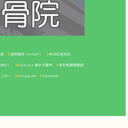
器具
症例報告（4/6UP）
休日応急対応
性向け）
FootCare 巻き爪専門
変形性膝関節症
レンダー
Instagram
Facebook