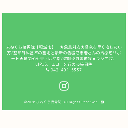
よねくら接骨院【稲城市】 ★急患対応★怪我を早く治したい
方/整形外科基準の施術と最新の機器で患者さんの治療をサポ
ート★膝関節外来・ばね指/腱鞘炎外来併設★ラジオ波、
LIPUS、エコーを行える接骨院
042-401-5337
©2026
よねくら接骨院
. All Rights Reserved.