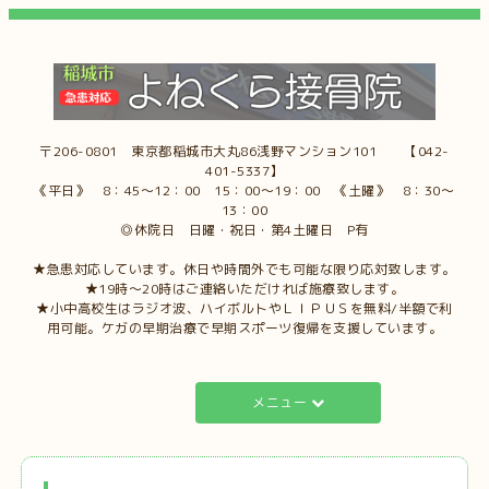
〒206-0801 東京都稲城市大丸86浅野マンション101 【042-
401-5337】
《平日》 8：45～12：00 15：00～19：00 《土曜》 8：30～
13：00
◎休院日 日曜・祝日・第4土曜日 P有
★急患対応しています。休日や時間外でも可能な限り応対致します。
★19時～20時はご連絡いただければ施療致します。
★小中高校生はラジオ波、ハイボルトやＬＩＰＵＳを無料/半額で利
用可能。ケガの早期治療で早期スポーツ復帰を支援しています。
メニュー