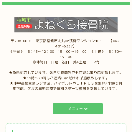
〒206-0801 東京都稲城市大丸86浅野マンション101 【042-
401-5337】
《平日》 8：45～12：00 15：00～19：00 《土曜》 8：30～
13：00
◎休院日 日曜・祝日・第4土曜日 P有
★急患対応しています。休日や時間外でも可能な限り応対致します。
★19時～20時はご連絡いただければ施療致します。
★小中高校生はラジオ波、ハイボルトやＬＩＰＵＳを無料/半額で利
用可能。ケガの早期治療で早期スポーツ復帰を支援しています。
メニュー