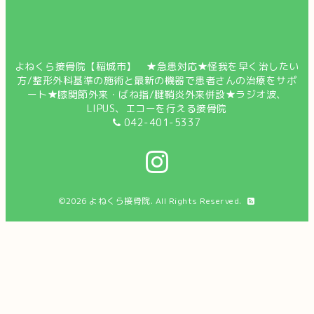
よねくら接骨院【稲城市】 ★急患対応★怪我を早く治したい
方/整形外科基準の施術と最新の機器で患者さんの治療をサポ
ート★膝関節外来・ばね指/腱鞘炎外来併設★ラジオ波、
LIPUS、エコーを行える接骨院
042-401-5337
©2026
よねくら接骨院
. All Rights Reserved.