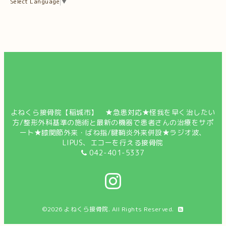
Select Language
▼
よねくら接骨院【稲城市】 ★急患対応★怪我を早く治したい
方/整形外科基準の施術と最新の機器で患者さんの治療をサポ
ート★膝関節外来・ばね指/腱鞘炎外来併設★ラジオ波、
LIPUS、エコーを行える接骨院
042-401-5337
©2026
よねくら接骨院
. All Rights Reserved.