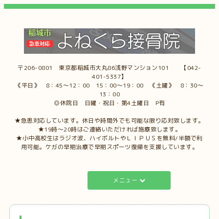
〒206-0801 東京都稲城市大丸86浅野マンション101 【042-
401-5337】
《平日》 8：45～12：00 15：00～19：00 《土曜》 8：30～
13：00
◎休院日 日曜・祝日・第4土曜日 P有
★急患対応しています。休日や時間外でも可能な限り応対致します。
★19時～20時はご連絡いただければ施療致します。
★小中高校生はラジオ波、ハイボルトやＬＩＰＵＳを無料/半額で利
用可能。ケガの早期治療で早期スポーツ復帰を支援しています。
メニュー