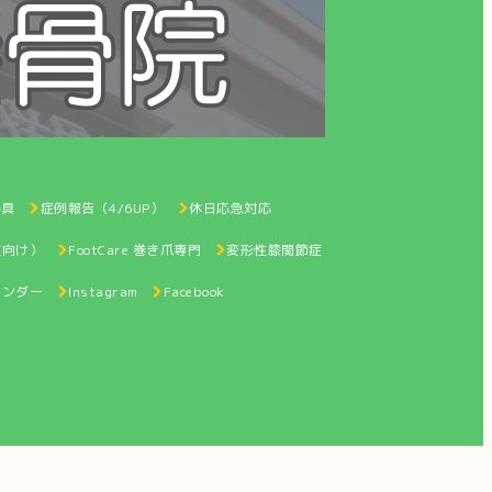
器具
症例報告（4/6UP）
休日応急対応
性向け）
FootCare 巻き爪専門
変形性膝関節症
レンダー
Instagram
Facebook