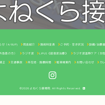
せ（4/6UP)
院長紹介
施術料金表
ご予約・空き状況
設備/治療
間外急患の方）
ラジオ波
LIPUS《超音波治療》
ラジオ波温熱ケア（女
矯正
交通事故
所在地・施療時間
駐車場案内
お問い合わせ
カ
©2026
よねくら接骨院
. All Rights Reserved.