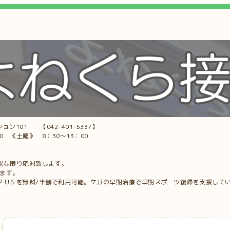
ョン101 【042-401-5337】
00 《土曜》 8：30～13：00
能な限り応対致します。
します。
ＰＵＳを無料/半額で利用可能。ケガの早期治療で早期スポーツ復帰を支援して