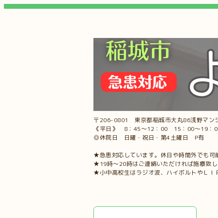
〒206-0801 東京都稲城市大丸86浅野マンシ
《平日》 8：45～12：00 15：00～19：
◎休院日 日曜・祝日・第4土曜日 P有
★急患対応しています。休日や時間外でも可
★19時～20時はご連絡いただければ施療致
★小中高校生はラジオ波、ハイボルトやＬＩ