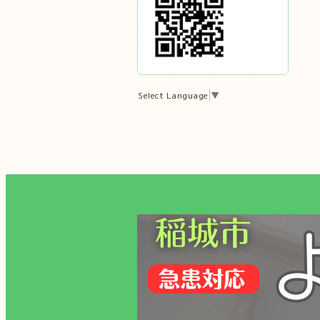
Select Language
▼