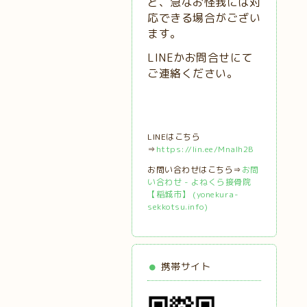
ど、急なお怪我には対
応できる場合がござい
ます。
LINEかお問合せにて
ご連絡ください。
LINEはこちら
⇒
https://lin.ee/MnaIh2B
お問い合わせはこちら⇒
お問
い合わせ - よねくら接骨院
【稲城市】 (yonekura-
sekkotsu.info)
携帯サイト