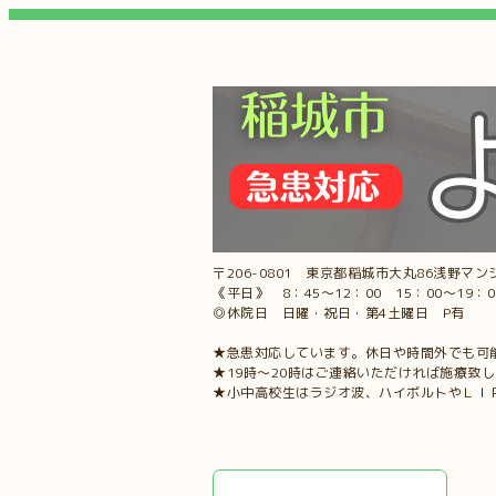
〒206-0801 東京都稲城市大丸86浅野マンシ
《平日》 8：45～12：00 15：00～19：
◎休院日 日曜・祝日・第4土曜日 P有
★急患対応しています。休日や時間外でも可
★19時～20時はご連絡いただければ施療致
★小中高校生はラジオ波、ハイボルトやＬＩ