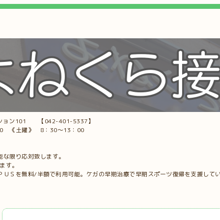
ョン101 【042-401-5337】
00 《土曜》 8：30～13：00
能な限り応対致します。
します。
ＰＵＳを無料/半額で利用可能。ケガの早期治療で早期スポーツ復帰を支援して