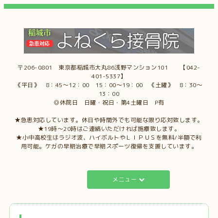
〒206-0801 東京都稲城市大丸86浅野マンション101 【042-
401-5337】
《平日》 8：45～12：00 15：00～19：00 《土曜》 8：30～
13：00
◎休院日 日曜・祝日・第4土曜日 P有
★急患対応しています。休日や時間外でも可能な限り応対致します。
★19時～20時はご連絡いただければ施療致します。
★小中高校生はラジオ波、ハイボルトやＬＩＰＵＳを無料/半額で利
用可能。ケガの早期治療で早期スポーツ復帰を支援しています。
メニュー