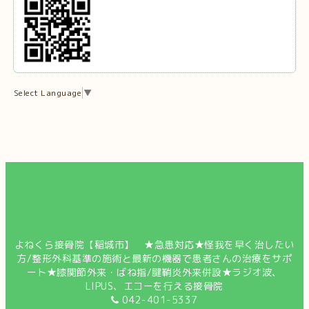
Select Language
▼
よねくら接骨院【稲城市】 ★急患対応★怪我を早く治したい
方/整形外科基準の施術と最新の機器で患者さんの治療をサポ
ート★膝関節外来・ばね指/腱鞘炎外来併設★ラジオ波、
LIPUS、エコーを行える接骨院
042-401-5337