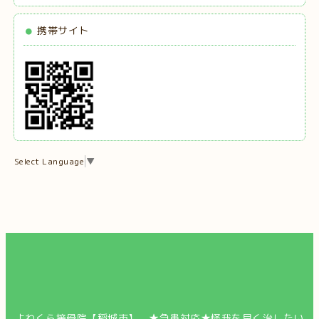
携帯サイト
Select Language
▼
よねくら接骨院【稲城市】 ★急患対応★怪我を早く治したい