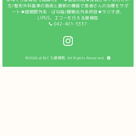
方/整形外科基準の施術と最新の機器で患者さんの治療をサポ
ート★膝関節外来・ばね指/腱鞘炎外来併設★ラジオ波、
LIPUS、エコーを行える接骨院
042-401-5337
©2026
よねくら接骨院
. All Rights Reserved.