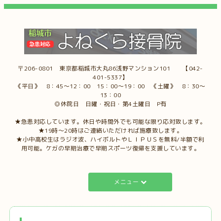
〒206-0801 東京都稲城市大丸86浅野マンション101 【042-
401-5337】
《平日》 8：45～12：00 15：00～19：00 《土曜》 8：30～
13：00
◎休院日 日曜・祝日・第4土曜日 P有
★急患対応しています。休日や時間外でも可能な限り応対致します。
★19時～20時はご連絡いただければ施療致します。
★小中高校生はラジオ波、ハイボルトやＬＩＰＵＳを無料/半額で利
用可能。ケガの早期治療で早期スポーツ復帰を支援しています。
メニュー