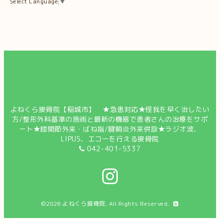
Select Language
▼
よねくら接骨院【稲城市】 ★急患対応★怪我を早く治したい
方/整形外科基準の施術と最新の機器で患者さんの治療をサポ
ート★膝関節外来・ばね指/腱鞘炎外来併設★ラジオ波、
LIPUS、エコーを行える接骨院
042-401-5337
©2026
よねくら接骨院
. All Rights Reserved.