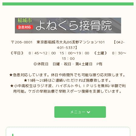
〒206-0801 東京都稲城市大丸86浅野マンション101 【042-
401-5337】
《平日》 8：45～12：00 15：00～19：00 《土曜》 8：30～
13：00
◎休院日 日曜・祝日・第4土曜日 P有
★急患対応しています。休日や時間外でも可能な限り応対致します。
★19時～20時はご連絡いただければ施療致します。
★小中高校生はラジオ波、ハイボルトやＬＩＰＵＳを無料/半額で利
用可能。ケガの早期治療で早期スポーツ復帰を支援しています。
メニュー