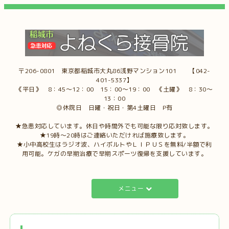
〒206-0801 東京都稲城市大丸86浅野マンション101 【042-
401-5337】
《平日》 8：45～12：00 15：00～19：00 《土曜》 8：30～
13：00
◎休院日 日曜・祝日・第4土曜日 P有
★急患対応しています。休日や時間外でも可能な限り応対致します。
★19時～20時はご連絡いただければ施療致します。
★小中高校生はラジオ波、ハイボルトやＬＩＰＵＳを無料/半額で利
用可能。ケガの早期治療で早期スポーツ復帰を支援しています。
メニュー