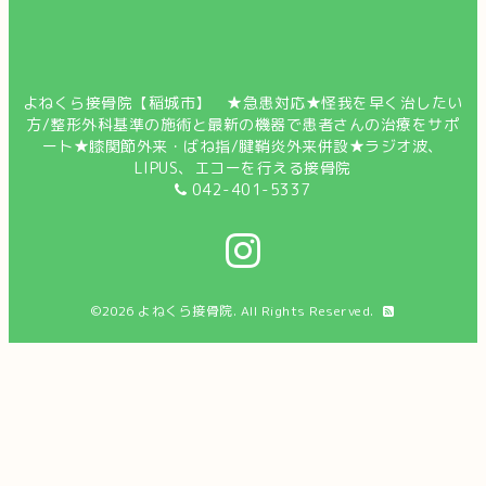
よねくら接骨院【稲城市】 ★急患対応★怪我を早く治したい
方/整形外科基準の施術と最新の機器で患者さんの治療をサポ
ート★膝関節外来・ばね指/腱鞘炎外来併設★ラジオ波、
LIPUS、エコーを行える接骨院
042-401-5337
©2026
よねくら接骨院
. All Rights Reserved.