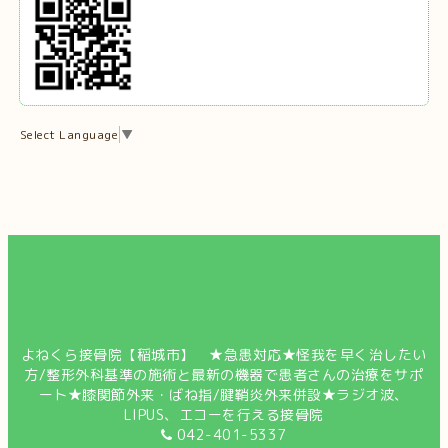
Select Language
▼
よねくら接骨院【稲城市】 ★急患対応★怪我を早く治したい
方/整形外科基準の施術と最新の機器で患者さんの治療をサポ
ート★膝関節外来・ばね指/腱鞘炎外来併設★ラジオ波、
LIPUS、エコーを行える接骨院
042-401-5337