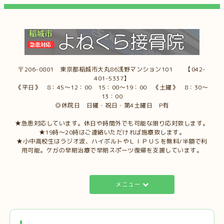
〒206-0801 東京都稲城市大丸86浅野マンション101 【042-
401-5337】
《平日》 8：45～12：00 15：00～19：00 《土曜》 8：30～
13：00
◎休院日 日曜・祝日・第4土曜日 P有
★急患対応しています。休日や時間外でも可能な限り応対致します。
★19時～20時はご連絡いただければ施療致します。
★小中高校生はラジオ波、ハイボルトやＬＩＰＵＳを無料/半額で利
用可能。ケガの早期治療で早期スポーツ復帰を支援しています。
メニュー