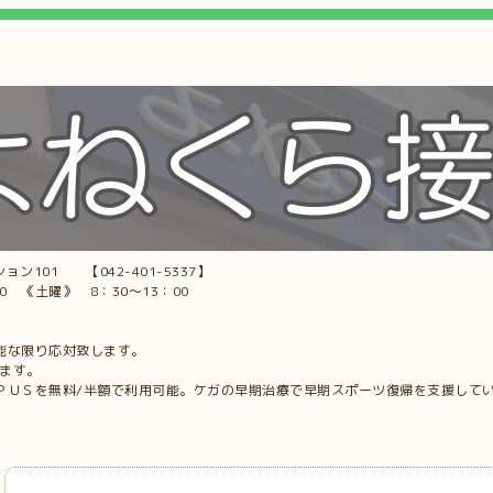
ョン101 【042-401-5337】
00 《土曜》 8：30～13：00
能な限り応対致します。
します。
ＰＵＳを無料/半額で利用可能。ケガの早期治療で早期スポーツ復帰を支援して