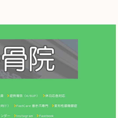
器具
症例報告（4/6UP）
休日応急対応
性向け）
FootCare 巻き爪専門
変形性膝関節症
レンダー
Instagram
Facebook