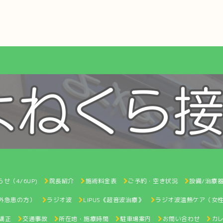
せ（4/6UP)
院長紹介
施術料金表
ご予約・空き状況
設備/治療
間外急患の方）
ラジオ波
LIPUS《超音波治療》
ラジオ波温熱ケア（女
矯正
交通事故
所在地・施療時間
駐車場案内
お問い合わせ
カ