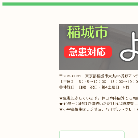
〒206-0801 東京都稲城市大丸86浅野マンシ
《平日》 8：45～12：00 15：00～19：
◎休院日 日曜・祝日・第4土曜日 P有
★急患対応しています。休日や時間外でも可
★19時～20時はご連絡いただければ施療致
★小中高校生はラジオ波、ハイボルトやＬＩ