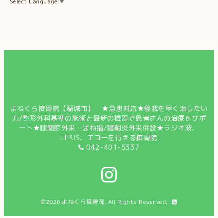
Select Language
▼
よねくら接骨院【稲城市】 ★急患対応★怪我を早く治したい
方/整形外科基準の施術と最新の機器で患者さんの治療をサポ
ート★膝関節外来・ばね指/腱鞘炎外来併設★ラジオ波、
LIPUS、エコーを行える接骨院
042-401-5337
©2026
よねくら接骨院
. All Rights Reserved.