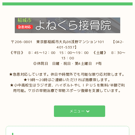
〒206-0801 東京都稲城市大丸86浅野マンション101 【042-
401-5337】
《平日》 8：45～12：00 15：00～19：00 《土曜》 8：30～
13：00
◎休院日 日曜・祝日・第4土曜日 P有
★急患対応しています。休日や時間外でも可能な限り応対致します。
★19時～20時はご連絡いただければ施療致します。
★小中高校生はラジオ波、ハイボルトやＬＩＰＵＳを無料/半額で利
用可能。ケガの早期治療で早期スポーツ復帰を支援しています。
メニュー