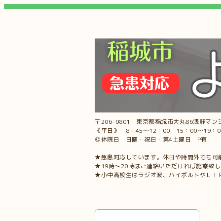
〒206-0801 東京都稲城市大丸86浅野マンシ
《平日》 8：45～12：00 15：00～19：
◎休院日 日曜・祝日・第4土曜日 P有
★急患対応しています。休日や時間外でも可
★19時～20時はご連絡いただければ施療致
★小中高校生はラジオ波、ハイボルトやＬＩ