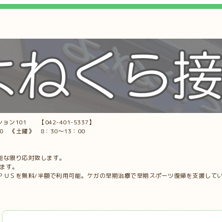
ョン101 【042-401-5337】
00 《土曜》 8：30～13：00
能な限り応対致します。
します。
ＰＵＳを無料/半額で利用可能。ケガの早期治療で早期スポーツ復帰を支援して