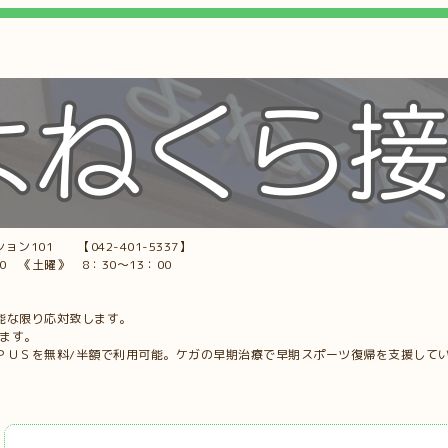
ョン101 【042-401-5337】
00 《土曜》 8：30～13：00
能な限り応対致します。
します。
ＰＵＳを無料/半額で利用可能。ケガの早期治療で早期スポーツ復帰を支援して