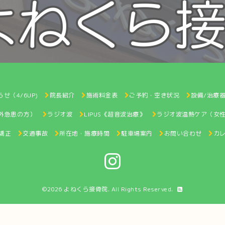
せ（4/6UP)
院長紹介
施術料金表
ご予約・空き状況
設備/治療
間外急患の方）
ラジオ波
LIPUS《超音波治療》
ラジオ波温熱ケア（女
矯正
交通事故
所在地・施療時間
駐車場案内
お問い合わせ
カ
©2026
よねくら接骨院
. All Rights Reserved.