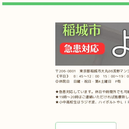
〒206-0801 東京都稲城市大丸86浅野マンシ
《平日》 8：45～12：00 15：00～19：
◎休院日 日曜・祝日・第4土曜日 P有
★急患対応しています。休日や時間外でも可
★19時～20時はご連絡いただければ施療致
★小中高校生はラジオ波、ハイボルトやＬＩ