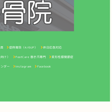
器具
症例報告（4/6UP）
休日応急対応
性向け）
FootCare 巻き爪専門
変形性膝関節症
レンダー
Instagram
Facebook