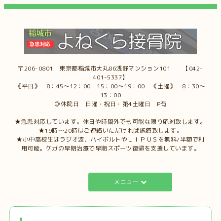
〒206-0801 東京都稲城市大丸86浅野マンション101 【042-
401-5337】
《平日》 8：45～12：00 15：00～19：00 《土曜》 8：30～
13：00
◎休院日 日曜・祝日・第4土曜日 P有
★急患対応しています。休日や時間外でも可能な限り応対致します。
★19時～20時はご連絡いただければ施療致します。
★小中高校生はラジオ波、ハイボルトやＬＩＰＵＳを無料/半額で利
用可能。ケガの早期治療で早期スポーツ復帰を支援しています。
メニュー