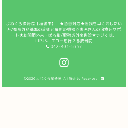
よねくら接骨院【稲城市】 ★急患対応★怪我を早く治したい
方/整形外科基準の施術と最新の機器で患者さんの治療をサポ
ート★膝関節外来・ばね指/腱鞘炎外来併設★ラジオ波、
LIPUS、エコーを行える接骨院
042-401-5337
©2026
よねくら接骨院
. All Rights Reserved.