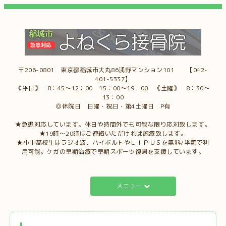
〒206-0801 東京都稲城市大丸86浅野マンション101 【042-
401-5337】
《平日》 8：45～12：00 15：00～19：00 《土曜》 8：30～
13：00
◎休院日 日曜・祝日・第4土曜日 P有
★急患対応しています。休日や時間外でも可能な限り応対致します。
★19時～20時はご連絡いただければ施療致します。
★小中高校生はラジオ波、ハイボルトやＬＩＰＵＳを無料/半額で利
用可能。ケガの早期治療で早期スポーツ復帰を支援しています。
メニュー