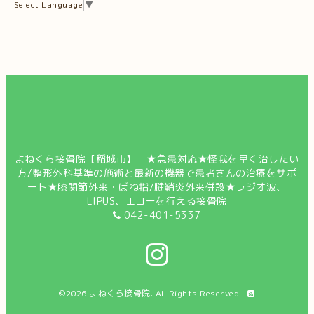
Select Language
▼
よねくら接骨院【稲城市】 ★急患対応★怪我を早く治したい
方/整形外科基準の施術と最新の機器で患者さんの治療をサポ
ート★膝関節外来・ばね指/腱鞘炎外来併設★ラジオ波、
LIPUS、エコーを行える接骨院
042-401-5337
©2026
よねくら接骨院
. All Rights Reserved.