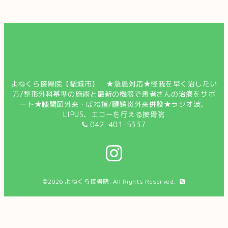
よねくら接骨院【稲城市】 ★急患対応★怪我を早く治したい
方/整形外科基準の施術と最新の機器で患者さんの治療をサポ
ート★膝関節外来・ばね指/腱鞘炎外来併設★ラジオ波、
LIPUS、エコーを行える接骨院
042-401-5337
©2026
よねくら接骨院
. All Rights Reserved.