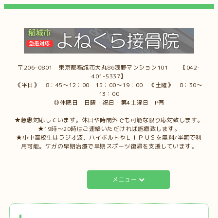
〒206-0801 東京都稲城市大丸86浅野マンション101 【042-
401-5337】
《平日》 8：45～12：00 15：00～19：00 《土曜》 8：30～
13：00
◎休院日 日曜・祝日・第4土曜日 P有
★急患対応しています。休日や時間外でも可能な限り応対致します。
★19時～20時はご連絡いただければ施療致します。
★小中高校生はラジオ波、ハイボルトやＬＩＰＵＳを無料/半額で利
用可能。ケガの早期治療で早期スポーツ復帰を支援しています。
メニュー