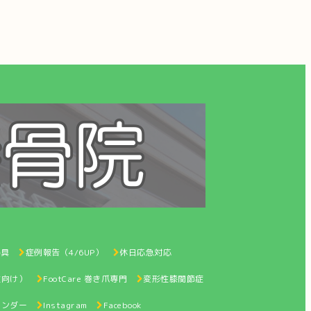
器具
症例報告（4/6UP）
休日応急対応
性向け）
FootCare 巻き爪専門
変形性膝関節症
レンダー
Instagram
Facebook