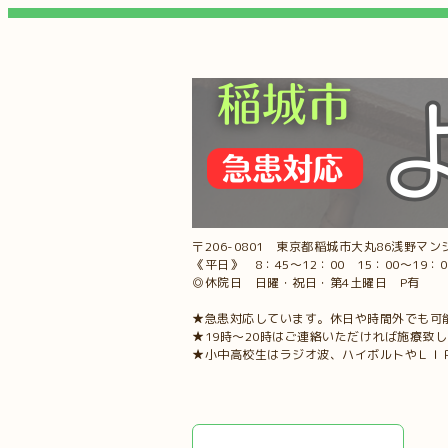
〒206-0801 東京都稲城市大丸86浅野マンシ
《平日》 8：45～12：00 15：00～19：
◎休院日 日曜・祝日・第4土曜日 P有
★急患対応しています。休日や時間外でも可
★19時～20時はご連絡いただければ施療致
★小中高校生はラジオ波、ハイボルトやＬＩ