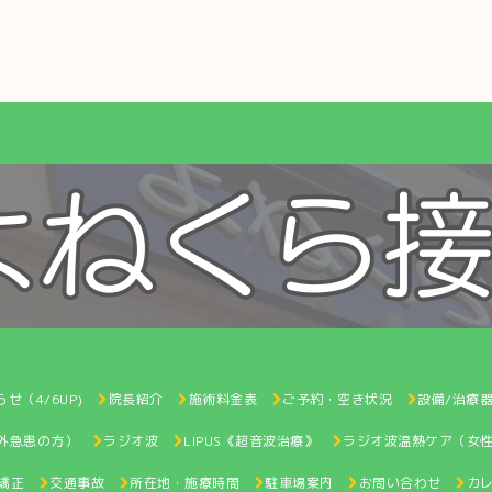
せ（4/6UP)
院長紹介
施術料金表
ご予約・空き状況
設備/治療
間外急患の方）
ラジオ波
LIPUS《超音波治療》
ラジオ波温熱ケア（女
矯正
交通事故
所在地・施療時間
駐車場案内
お問い合わせ
カ