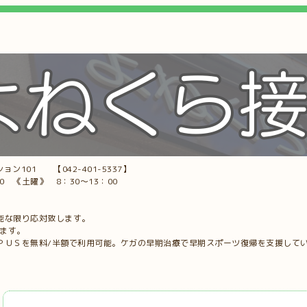
ョン101 【042-401-5337】
00 《土曜》 8：30～13：00
能な限り応対致します。
します。
ＰＵＳを無料/半額で利用可能。ケガの早期治療で早期スポーツ復帰を支援して