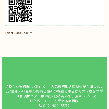
Select Language
▼
よねくら接骨院【稲城市】 ★急患対応★怪我を早く治したい
方/整形外科基準の施術と最新の機器で患者さんの治療をサポ
ート★膝関節外来・ばね指/腱鞘炎外来併設★ラジオ波、
LIPUS、エコーを行える接骨院
042-401-5337