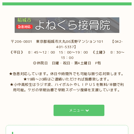
〒206-0801 東京都稲城市大丸86浅野マンション101 【042-
401-5337】
《平日》 8：45～12：00 15：00～19：00 《土曜》 8：30～
13：00
◎休院日 日曜・祝日・第4土曜日 P有
★急患対応しています。休日や時間外でも可能な限り応対致します。
★19時～20時はご連絡いただければ施療致します。
★小中高校生はラジオ波、ハイボルトやＬＩＰＵＳを無料/半額で利
用可能。ケガの早期治療で早期スポーツ復帰を支援しています。
メニュー