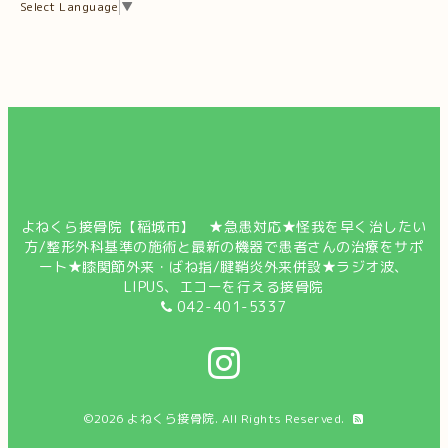
Select Language
▼
よねくら接骨院【稲城市】 ★急患対応★怪我を早く治したい
方/整形外科基準の施術と最新の機器で患者さんの治療をサポ
ート★膝関節外来・ばね指/腱鞘炎外来併設★ラジオ波、
LIPUS、エコーを行える接骨院
042-401-5337
©2026
よねくら接骨院
. All Rights Reserved.