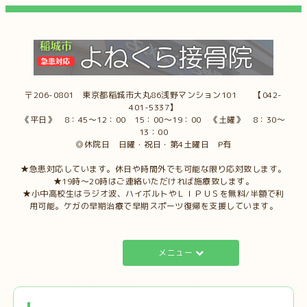
〒206-0801 東京都稲城市大丸86浅野マンション101 【042-
401-5337】
《平日》 8：45～12：00 15：00～19：00 《土曜》 8：30～
13：00
◎休院日 日曜・祝日・第4土曜日 P有
★急患対応しています。休日や時間外でも可能な限り応対致します。
★19時～20時はご連絡いただければ施療致します。
★小中高校生はラジオ波、ハイボルトやＬＩＰＵＳを無料/半額で利
用可能。ケガの早期治療で早期スポーツ復帰を支援しています。
メニュー