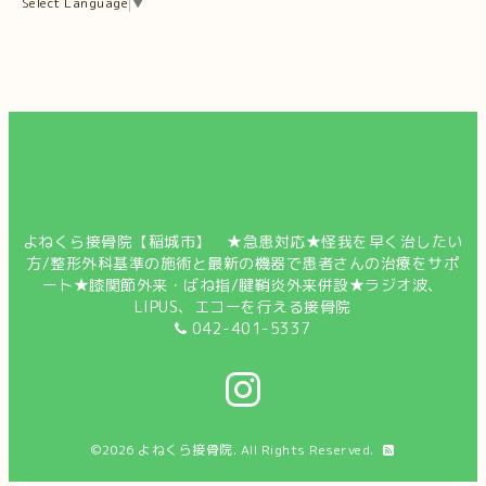
Select Language
▼
よねくら接骨院【稲城市】 ★急患対応★怪我を早く治したい
方/整形外科基準の施術と最新の機器で患者さんの治療をサポ
ート★膝関節外来・ばね指/腱鞘炎外来併設★ラジオ波、
LIPUS、エコーを行える接骨院
042-401-5337
©2026
よねくら接骨院
. All Rights Reserved.