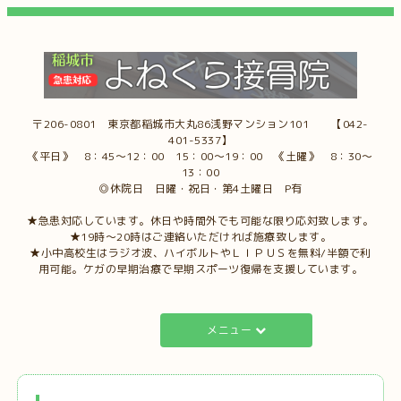
〒206-0801 東京都稲城市大丸86浅野マンション101 【042-
401-5337】
《平日》 8：45～12：00 15：00～19：00 《土曜》 8：30～
13：00
◎休院日 日曜・祝日・第4土曜日 P有
★急患対応しています。休日や時間外でも可能な限り応対致します。
★19時～20時はご連絡いただければ施療致します。
★小中高校生はラジオ波、ハイボルトやＬＩＰＵＳを無料/半額で利
用可能。ケガの早期治療で早期スポーツ復帰を支援しています。
メニュー