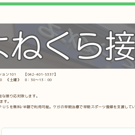
ョン101 【042-401-5337】
00 《土曜》 8：30～13：00
能な限り応対致します。
します。
ＰＵＳを無料/半額で利用可能。ケガの早期治療で早期スポーツ復帰を支援して