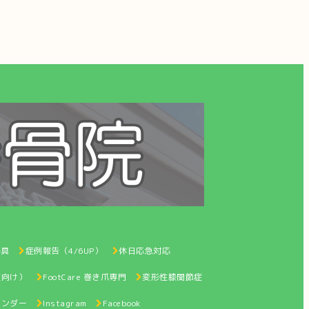
器具
症例報告（4/6UP）
休日応急対応
性向け）
FootCare 巻き爪専門
変形性膝関節症
レンダー
Instagram
Facebook