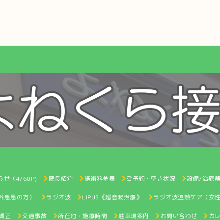
せ（4/6UP)
院長紹介
施術料金表
ご予約・空き状況
設備/治療
間外急患の方）
ラジオ波
LIPUS《超音波治療》
ラジオ波温熱ケア（女
矯正
交通事故
所在地・施療時間
駐車場案内
お問い合わせ
カ