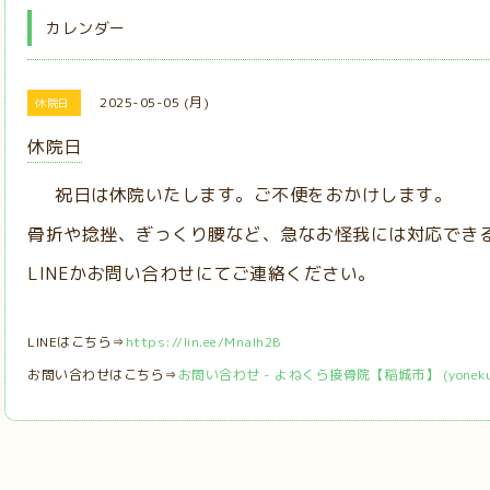
カレンダー
2025-05-05 (月)
休院日
休院日
祝日は休院いたします。ご不便をおかけします。
骨折や捻挫、ぎっくり腰など、急なお怪我には対応でき
LINEかお問い合わせにてご連絡ください。
LINEはこちら⇒
https://lin.ee/MnaIh2B
お問い合わせはこちら⇒
お問い合わせ - よねくら接骨院【稲城市】 (yonekura-s