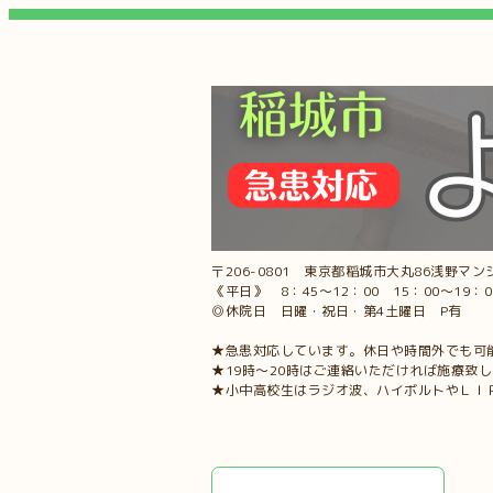
〒206-0801 東京都稲城市大丸86浅野マンシ
《平日》 8：45～12：00 15：00～19：
◎休院日 日曜・祝日・第4土曜日 P有
★急患対応しています。休日や時間外でも可
★19時～20時はご連絡いただければ施療致
★小中高校生はラジオ波、ハイボルトやＬＩ