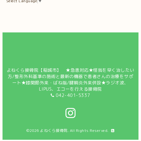
Select Language
▼
よねくら接骨院【稲城市】 ★急患対応★怪我を早く治したい
方/整形外科基準の施術と最新の機器で患者さんの治療をサポ
ート★膝関節外来・ばね指/腱鞘炎外来併設★ラジオ波、
LIPUS、エコーを行える接骨院
042-401-5337
©2026
よねくら接骨院
. All Rights Reserved.