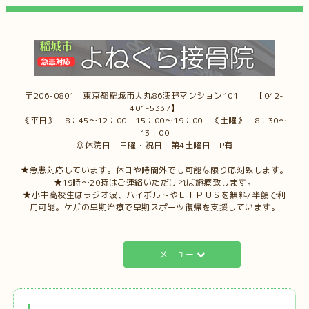
〒206-0801 東京都稲城市大丸86浅野マンション101 【042-
401-5337】
《平日》 8：45～12：00 15：00～19：00 《土曜》 8：30～
13：00
◎休院日 日曜・祝日・第4土曜日 P有
★急患対応しています。休日や時間外でも可能な限り応対致します。
★19時～20時はご連絡いただければ施療致します。
★小中高校生はラジオ波、ハイボルトやＬＩＰＵＳを無料/半額で利
用可能。ケガの早期治療で早期スポーツ復帰を支援しています。
メニュー